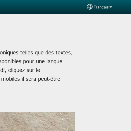
Français
Select your langu
oniques telles que des textes,
isponibles pour une langue
f, cliquez sur le
mobiles il sera peut-être