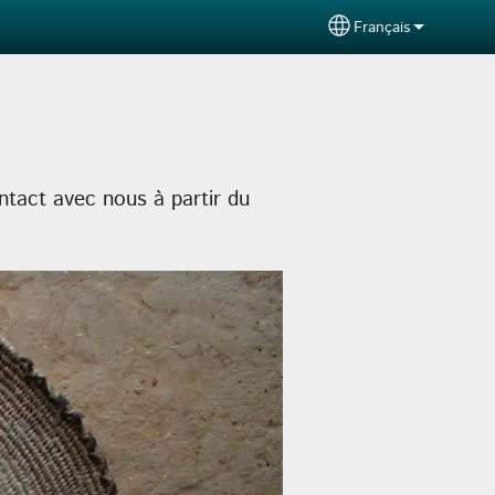
Français
Select your langu
ntact avec nous à partir du