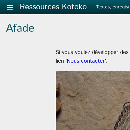
Aller au contenu principal
Ressources Kotoko
Textes, enregist
Afade
Si vous voulez développer des 
lien '
Nous contacter
'.