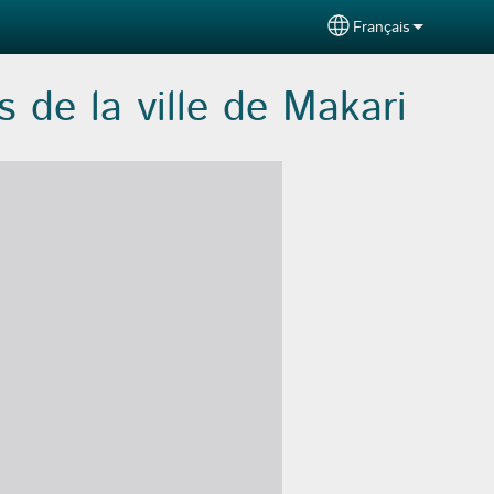
Français
Select your langu
 de la ville de Makari